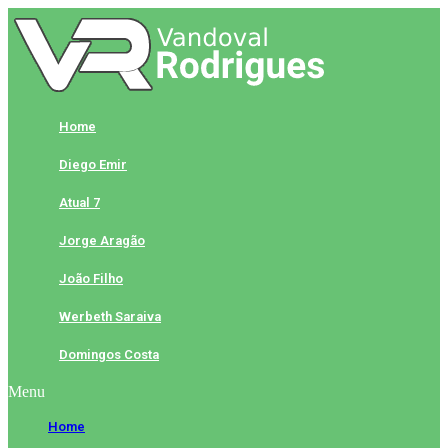
Skip
to
content
Home
Diego Emir
Atual 7
Jorge Aragão
João Filho
Werbeth Saraiva
Domingos Costa
Menu
Home