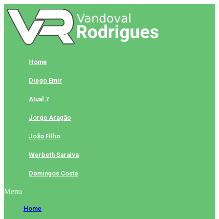
Skip
to
content
Home
Diego Emir
Atual 7
Jorge Aragão
João Filho
Werbeth Saraiva
Domingos Costa
Menu
Home