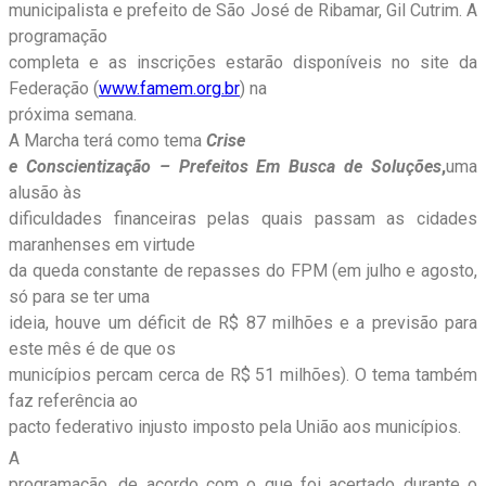
municipalista e prefeito de São José de Ribamar, Gil Cutrim. A
programação
completa e as inscrições estarão disponíveis no site da
Federação (
www.famem.org.br
) na
próxima semana.
A Marcha terá como tema
Crise
e Conscientização – Prefeitos Em Busca de Soluções
,
uma
alusão às
dificuldades financeiras pelas quais passam as cidades
maranhenses em virtude
da queda constante de repasses do FPM (em julho e agosto,
só para se ter uma
ideia, houve um déficit de R$ 87 milhões e a previsão para
este mês é de que os
municípios percam cerca de R$ 51 milhões). O tema também
faz referência ao
pacto federativo injusto imposto pela União aos municípios.
A
programação, de acordo com o que foi acertado durante o