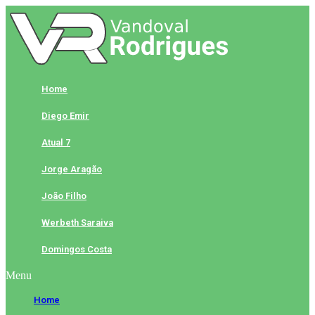
Skip
to
content
Home
Diego Emir
Atual 7
Jorge Aragão
João Filho
Werbeth Saraiva
Domingos Costa
Menu
Home