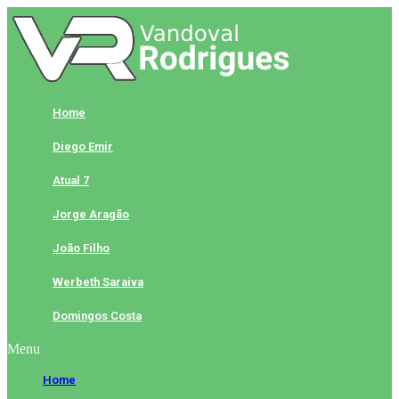
Skip
to
content
Home
Diego Emir
Atual 7
Jorge Aragão
João Filho
Werbeth Saraiva
Domingos Costa
Menu
Home