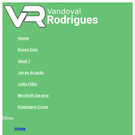
Skip
to
content
Home
Diego Emir
Atual 7
Jorge Aragão
João Filho
Werbeth Saraiva
Domingos Costa
Menu
Home