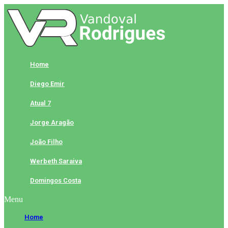
Skip
to
content
Home
Diego Emir
Atual 7
Jorge Aragão
João Filho
Werbeth Saraiva
Domingos Costa
Menu
Home