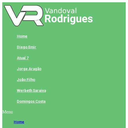
Skip
to
content
Home
Diego Emir
Atual 7
Jorge Aragão
João Filho
Werbeth Saraiva
Domingos Costa
Menu
Home