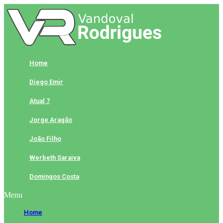
Skip
to
content
Home
Diego Emir
Atual 7
Jorge Aragão
João Filho
Werbeth Saraiva
Domingos Costa
Menu
Home