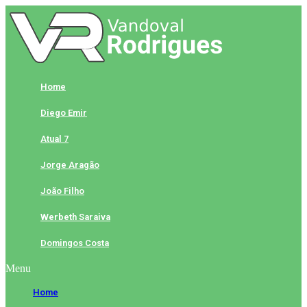
Skip
to
content
Home
Diego Emir
Atual 7
Jorge Aragão
João Filho
Werbeth Saraiva
Domingos Costa
Menu
Home