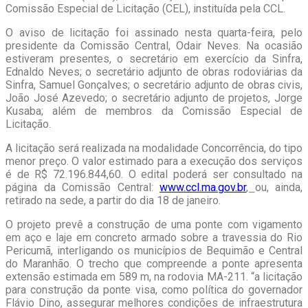
Comissão Especial de Licitação (CEL), instituída pela CCL.
O aviso de licitação foi assinado nesta quarta-feira, pelo
presidente da Comissão Central, Odair Neves. Na ocasião
estiveram presentes, o secretário em exercício da Sinfra,
Ednaldo Neves; o secretário adjunto de obras rodoviárias da
Sinfra, Samuel Gonçalves; o secretário adjunto de obras civis,
João José Azevedo; o secretário adjunto de projetos, Jorge
Kusaba; além de membros da Comissão Especial de
Licitação.
A licitação será realizada na modalidade Concorrência, do tipo
menor preço. O valor estimado para a execução dos serviços
é de R$ 72.196.844,60. O edital poderá ser consultado na
página da Comissão Central:
www.ccl.ma.gov.br
,
ou, ainda,
retirado na sede, a partir do dia 18 de janeiro.
O projeto prevê a construção de uma ponte com vigamento
em aço e laje em concreto armado sobre a travessia do Rio
Pericumã, interligando os municípios de Bequimão e Central
do Maranhão. O trecho que compreende a ponte apresenta
extensão estimada em 589 m, na rodovia MA-211. “a licitação
para construção da ponte visa, como política do governador
Flávio Dino, assegurar melhores condições de infraestrutura