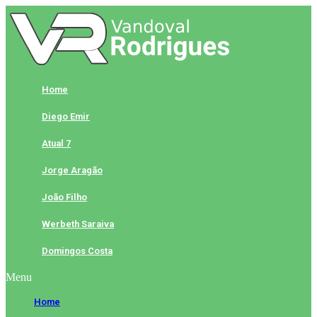
Skip
to
content
Home
Diego Emir
Atual 7
Jorge Aragão
João Filho
Werbeth Saraiva
Domingos Costa
Menu
Home