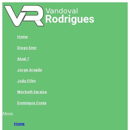
Skip
to
content
Home
Diego Emir
Atual 7
Jorge Aragão
João Filho
Werbeth Saraiva
Domingos Costa
Menu
Home