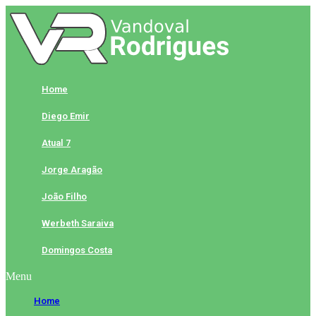
Skip
to
content
Home
Diego Emir
Atual 7
Jorge Aragão
João Filho
Werbeth Saraiva
Domingos Costa
Menu
Home