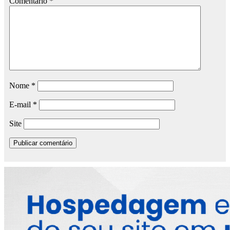
Comentário
*
Nome
*
E-mail
*
Site