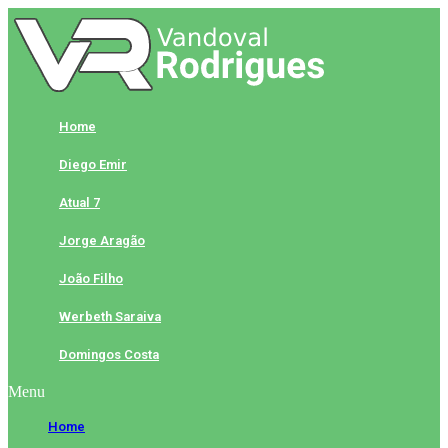
Skip
to
content
Home
Diego Emir
Atual 7
Jorge Aragão
João Filho
Werbeth Saraiva
Domingos Costa
Menu
Home