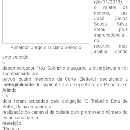
(26/11/2013),
o relator da
matéria, juiz
José Carlos
Sousa Silva,
votou pela
improcedência
do
recurso, mas
Penaldon Jorge e Luciano Genésio
acabou sendo
voto vencido.
O
desembargador Fróz Sobrinho inaugurou a divergência e foi
acompanhado por
outros quatro membros da Corte Eleitoral, declarando a
inelegibilidade
do suplente e do ex-prefeito de Pinheiro Zé
Arlindo.
Os
dois foram acusados pela coligação “O Trabalho Está de
Volta”, de haver usado a
realização do carnaval da cidade para promover o número do
então candidato à
reeleição.
“Pinheiro