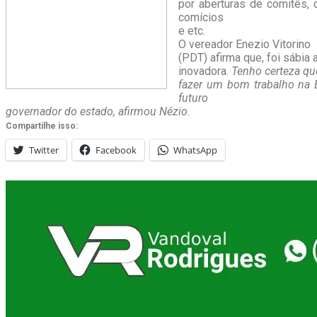
por aberturas de comitês, 
comícios
e etc.
O vereador Enezio Vitorino
(PDT) afirma que, foi sábia
inovadora.
Tenho certeza que
fazer um bom trabalho na 
futuro
governador do estado, afirmou Nézio.
Compartilhe isso:
Twitter
Facebook
WhatsApp