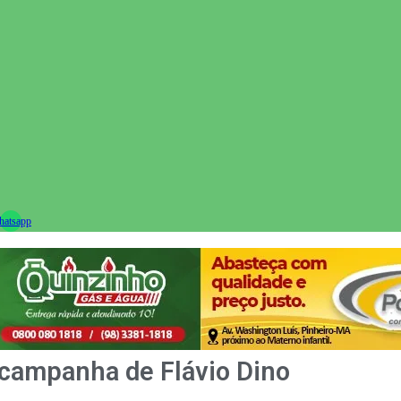
ram
atsapp
 campanha de Flávio Dino