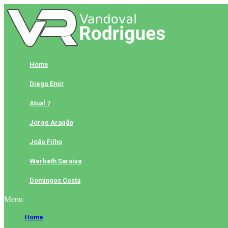
Skip
to
content
Home
Diego Emir
Atual 7
Jorge Aragão
João Filho
Werbeth Saraiva
Domingos Costa
Menu
Home