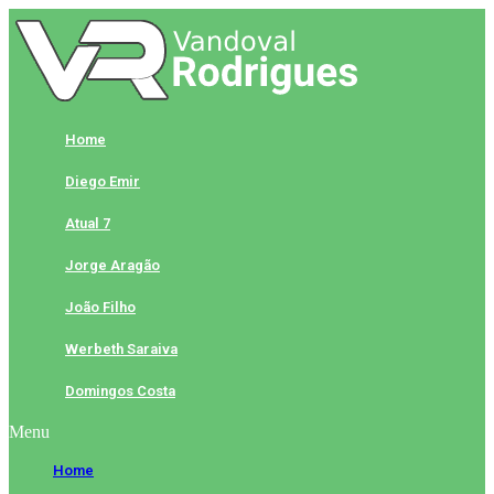
Skip
to
content
Home
Diego Emir
Atual 7
Jorge Aragão
João Filho
Werbeth Saraiva
Domingos Costa
Menu
Home