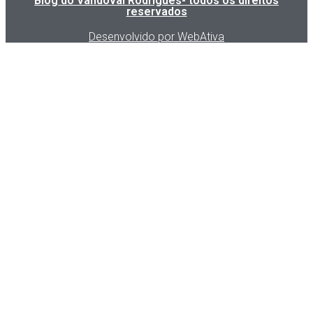
Blog do Vandoval Rodrigues- todos os direitos
reservados
Desenvolvido por WebAtiva