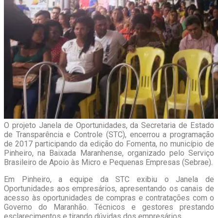
O projeto Janela de Oportunidades, da Secretaria de Estado
de Transparência e Controle (STC), encerrou a programação
de 2017 participando da edição do Fomenta, no município de
Pinheiro, na Baixada Maranhense, organizado pelo Serviço
Brasileiro de Apoio às Micro e Pequenas Empresas (Sebrae).
Em Pinheiro, a equipe da STC exibiu o Janela de
Oportunidades aos empresários, apresentando os canais de
acesso às oportunidades de compras e contratações com o
Governo do Maranhão. Técnicos e gestores prestando
esclarecimentos e tirando dúvidas dos empresários.