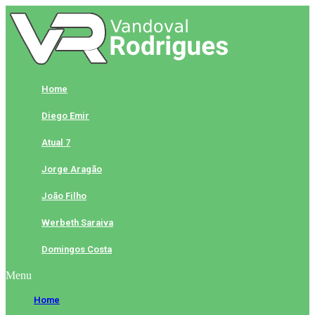
Skip
to
content
Home
Diego Emir
Atual 7
Jorge Aragão
João Filho
Werbeth Saraiva
Domingos Costa
Menu
Home