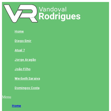
Skip
to
content
Home
Diego Emir
Atual 7
Jorge Aragão
João Filho
Werbeth Saraiva
Domingos Costa
Menu
Home