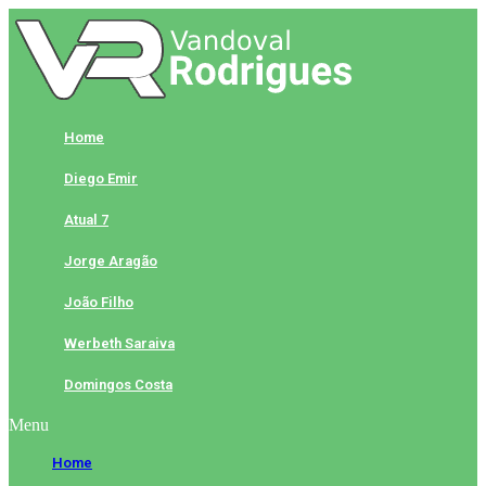
Skip
to
content
Home
Diego Emir
Atual 7
Jorge Aragão
João Filho
Werbeth Saraiva
Domingos Costa
Menu
Home