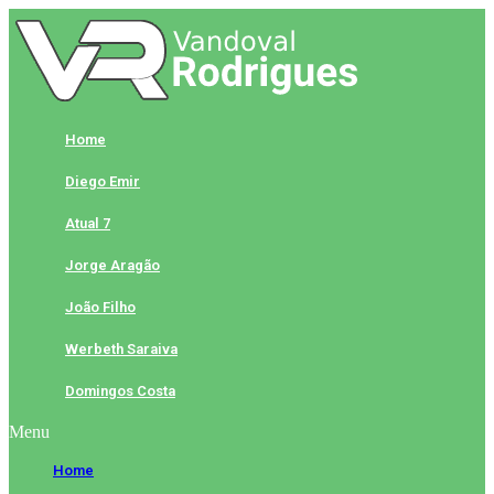
Skip
to
content
Home
Diego Emir
Atual 7
Jorge Aragão
João Filho
Werbeth Saraiva
Domingos Costa
Menu
Home