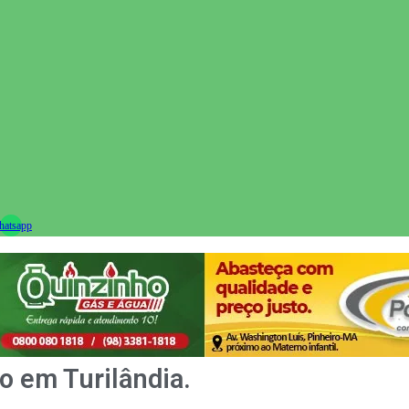
ram
atsapp
o em Turilândia.