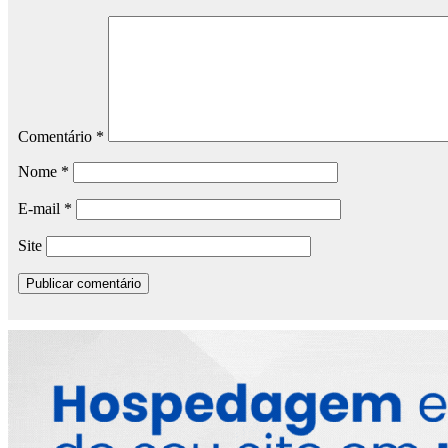
Comentário
*
Nome
*
E-mail
*
Site