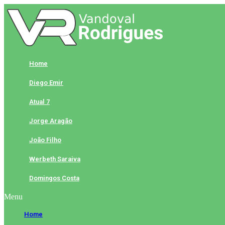
Skip
to
content
Home
Diego Emir
Atual 7
Jorge Aragão
João Filho
Werbeth Saraiva
Domingos Costa
Menu
Home