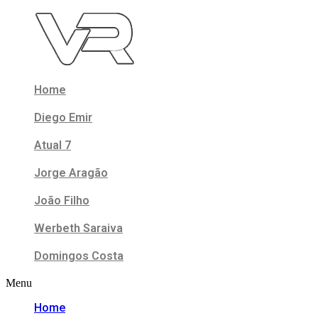
Skip
to
content
Home
Diego Emir
Atual 7
Jorge Aragão
João Filho
Werbeth Saraiva
Domingos Costa
Menu
Home