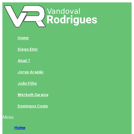
Skip
to
content
Home
Diego Emir
Atual 7
Jorge Aragão
João Filho
Werbeth Saraiva
Domingos Costa
Menu
Home