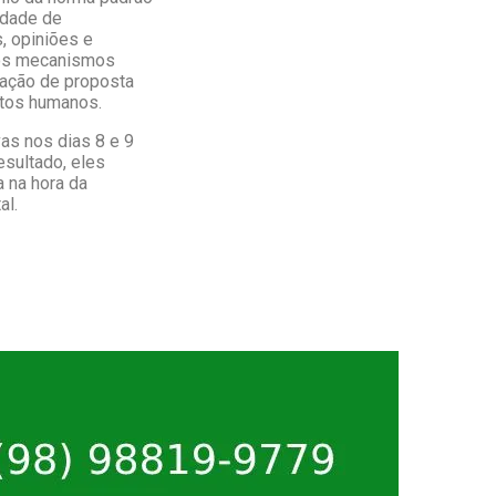
idade de
s, opiniões e
dos mecanismos
ração de proposta
itos humanos.
as nos dias 8 e 9
esultado, eles
 na hora da
al.