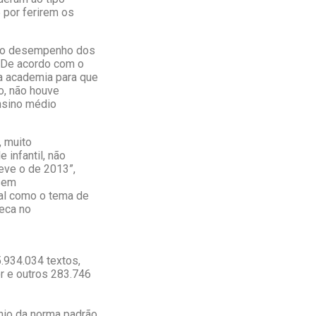
 por ferirem os
 no desempenho dos
. De acordo com o
a academia para que
o, não houve
nsino médio
, muito
 infantil, não
eve o de 2013”,
 sem
nal como o tema de
Seca no
.934.034 textos,
r e outros 283.746
nio da norma padrão