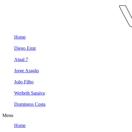
Skip
to
content
Home
Diego Emir
Atual 7
Jorge Aragão
João Filho
Werbeth Saraiva
Domingos Costa
Menu
Home