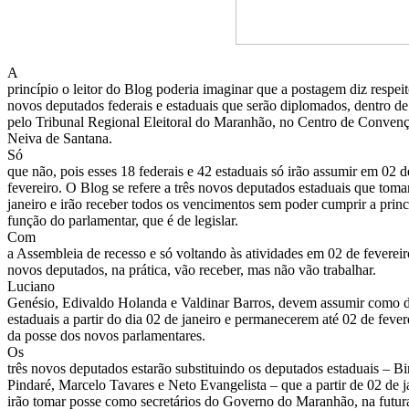
A
princípio o leitor do Blog poderia imaginar que a postagem diz respei
novos deputados federais e estaduais que serão diplomados, dentro de 
pelo Tribunal Regional Eleitoral do Maranhão, no Centro de Conven
Neiva de Santana.
Só
que não, pois esses 18 federais e 42 estaduais só irão assumir em 02 d
fevereiro. O Blog se refere a três novos deputados estaduais que to
janeiro e irão receber todos os vencimentos sem poder cumprir a princ
função do parlamentar, que é de legislar.
Com
a Assembleia de recesso e só voltando às atividades em 02 de fevereiro
novos deputados, na prática, vão receber, mas não vão trabalhar.
Luciano
Genésio, Edivaldo Holanda e Valdinar Barros, devem assumir como 
estaduais a partir do dia 02 de janeiro e permanecerem até 02 de feve
da posse dos novos parlamentares.
Os
três novos deputados estarão substituindo os deputados estaduais – Bi
Pindaré, Marcelo Tavares e Neto Evangelista – que a partir de 02 de j
irão tomar posse como secretários do Governo do Maranhão, na futur