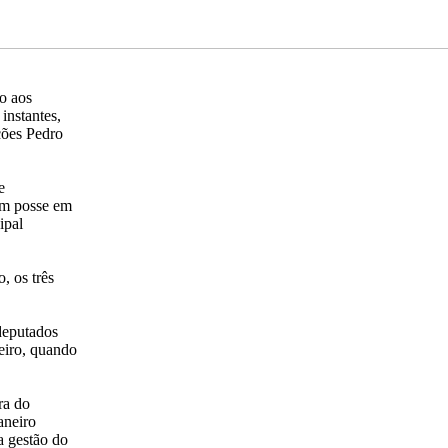
to aos
instantes,
ções Pedro
e
mam posse em
ipal
, os três
deputados
reiro, quando
ra do
aneiro
a gestão do