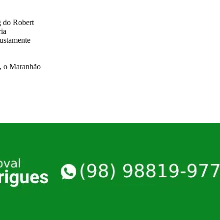
g do Robert
ria
justamente
, o Maranhão