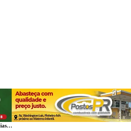
dias…