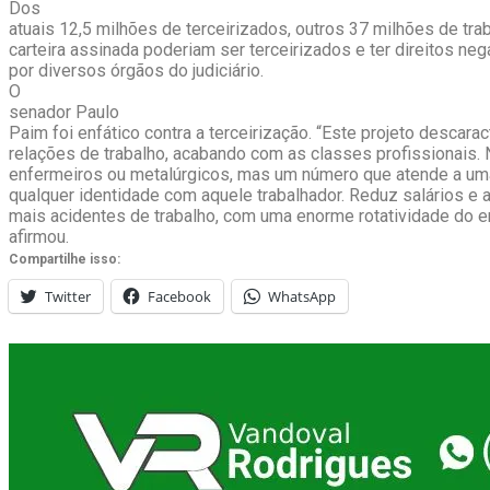
Dos
atuais 12,5 milhões de terceirizados, outros 37 milhões de tr
carteira assinada poderiam ser terceirizados e ter direitos n
por diversos órgãos do judiciário.
O
senador Paulo
Paim foi enfático contra a terceirização. “Este projeto descarac
relações de trabalho, acabando com as classes profissionais.
enfermeiros ou metalúrgicos, mas um número que atende a u
qualquer identidade com aquele trabalhador. Reduz salários e 
mais acidentes de trabalho, com uma enorme rotatividade do 
afirmou.
Compartilhe isso:
Twitter
Facebook
WhatsApp