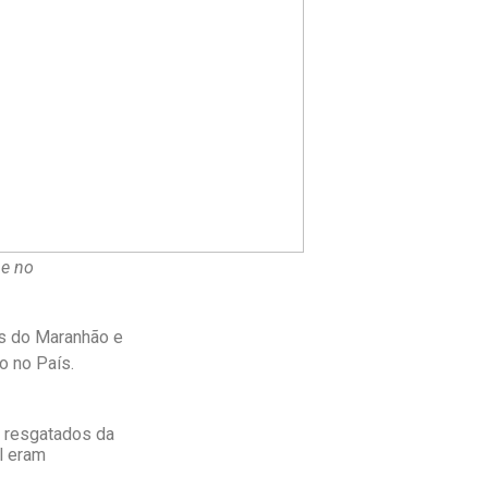
e no
is do Maranhão e
o no País.
s resgatados da
l eram