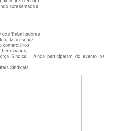
rabalhadores tenham
endo apresentada a
s dos Trabalhadores
Além da presença
o comerciários,
 Ferroviários,
Força Sindical. Ainda participaram do evento os
rais Sindicais.