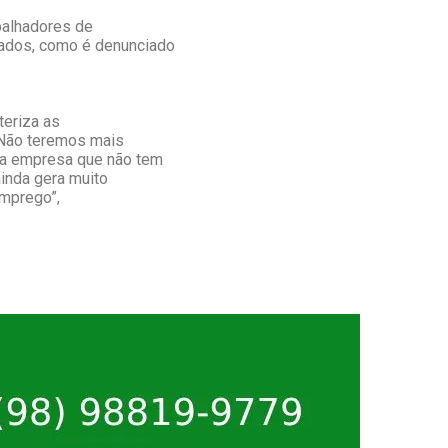
abalhadores de
egados, como é denunciado
teriza as
 Não teremos mais
ma empresa que não tem
ainda gera muito
emprego”,