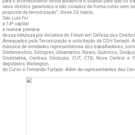
para o acontecimento desta audiência e lutando para que os t
seus direitos garantidos e não violados da forma como vem s
proposta da terceirização”, disse Zé Inácio.
São Luís foi
a 14ª capital
a realizar plenária
dessa natureza por iniciativa do Fórum em Defesa dos Direito
Ameaçados pela Terceirização e solicitação da CDH Senado. 
mássica de entidades representativas dos trabalhadores, com
Sindoméstico, Sintsprev, Urbantários, Rurais, Químicos, Sindjus,
Sindstalma, Centrais Sindicais, CUT, CTB, Nova Central e 
deputados Wellington
do Curso e Fernando Furtado. Além de representantes das Cent