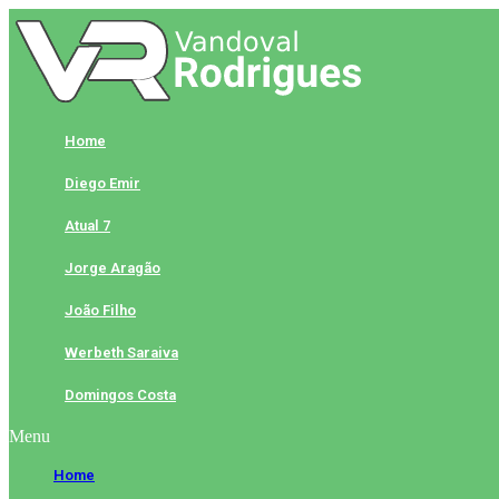
Skip
to
content
Home
Diego Emir
Atual 7
Jorge Aragão
João Filho
Werbeth Saraiva
Domingos Costa
Menu
Home