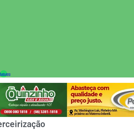
ram
atsapp
erceirização