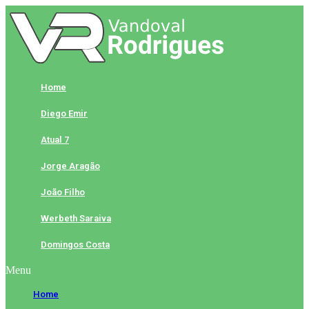
Skip
to
content
Home
Diego Emir
Atual 7
Jorge Aragão
João Filho
Werbeth Saraiva
Domingos Costa
Menu
Home