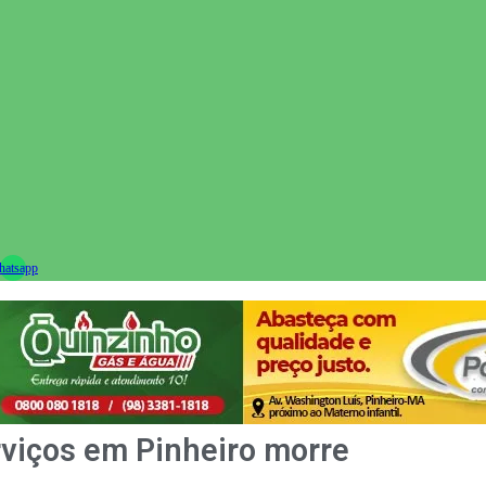
ram
atsapp
rviços em Pinheiro morre