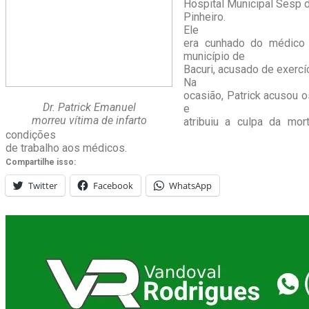
Hospital Municipal Sesp 
Pinheiro.
Ele
era cunhado do médico 
município de
Bacuri, acusado de exercíc
Na
ocasião, Patrick acusou 
Dr. Patrick Emanuel
e
morreu vítima de infarto
atribuiu a culpa da mo
condições
de trabalho aos médicos.
Compartilhe isso:
Twitter
Facebook
WhatsApp