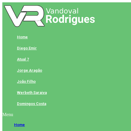
Skip
to
content
Home
Diego Emir
Atual 7
Jorge Aragão
João Filho
Werbeth Saraiva
Domingos Costa
Menu
Home