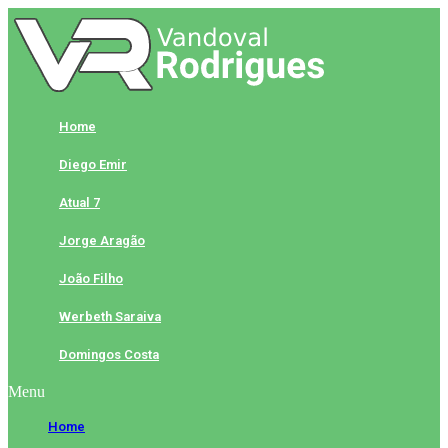
Skip
to
content
Home
Diego Emir
Atual 7
Jorge Aragão
João Filho
Werbeth Saraiva
Domingos Costa
Menu
Home