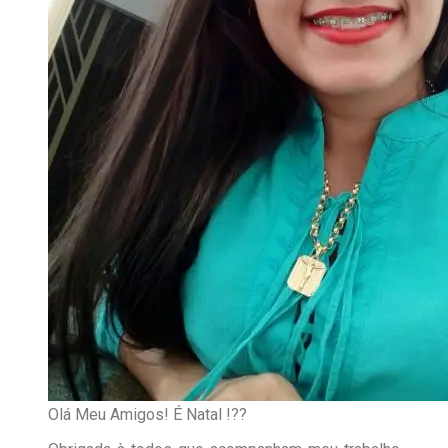
Olá Meu Amigos! É Natal !??