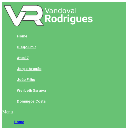
Skip
to
content
Home
Diego Emir
Atual 7
Jorge Aragão
João Filho
Werbeth Saraiva
Domingos Costa
Menu
Home