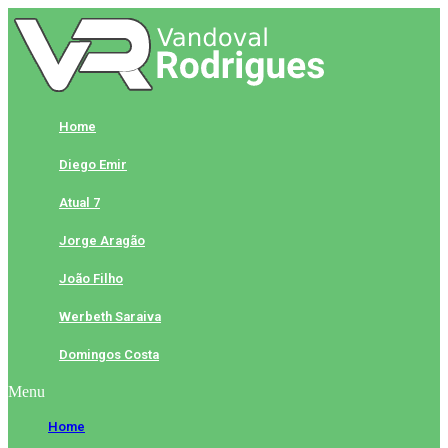
Skip
to
content
Home
Diego Emir
Atual 7
Jorge Aragão
João Filho
Werbeth Saraiva
Domingos Costa
Menu
Home