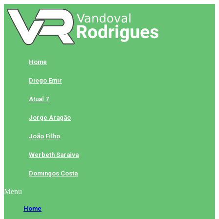
Skip
to
content
Home
Diego Emir
Atual 7
Jorge Aragão
João Filho
Werbeth Saraiva
Domingos Costa
Menu
Home