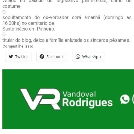
velado no palácio do legislativo pinheirense, como de
costume.
O
sepultamento do ex-vereador será amanhã (domingo as
16:00hs) no cemitario de
Santo inácio em Pinheiro.
O
titular do blog, deixa a família enlutada os sinceros pêsames.
Compartilhe isso:
Twitter
Facebook
WhatsApp