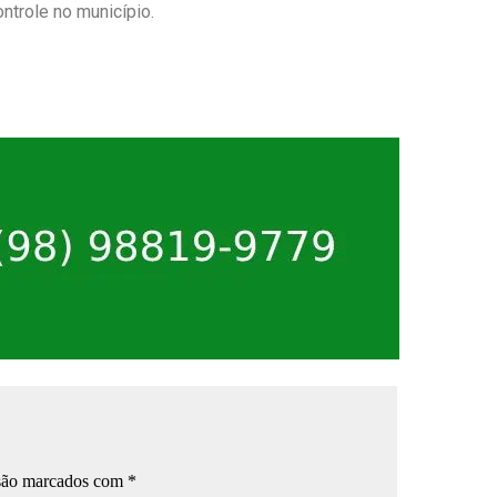
ntrole no município.
 são marcados com
*