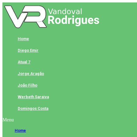
Skip
to
content
Home
Diego Emir
Atual 7
Jorge Aragão
João Filho
Werbeth Saraiva
Domingos Costa
Menu
Home