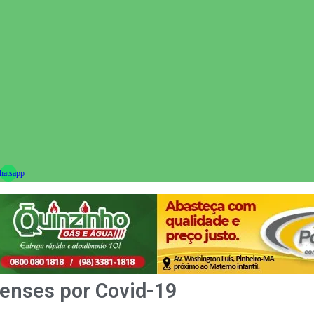
ram
atsapp
renses por Covid-19