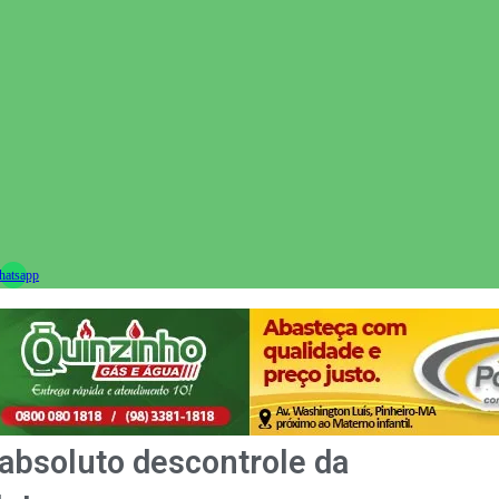
ram
atsapp
absoluto descontrole da