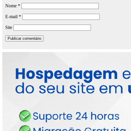
Nome
*
E-mail
*
Site