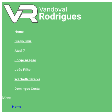
Skip
to
content
Home
Diego Emir
Atual 7
Jorge Aragão
João Filho
Werbeth Saraiva
Domingos Costa
Menu
Home