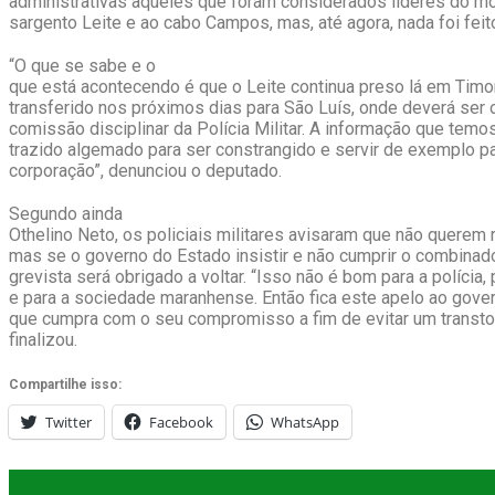
administrativas àqueles que foram considerados líderes do m
sargento Leite e ao cabo Campos, mas, até agora, nada foi feit
“O que se sabe e o
que está acontecendo é que o Leite continua preso lá em Timon
transferido nos próximos dias para São Luís, onde deverá ser
comissão disciplinar da Polícia Militar. A informação que temo
trazido algemado para ser constrangido e servir de exemplo pa
corporação”, denunciou o deputado.
Segundo ainda
Othelino Neto, os policiais militares avisaram que não querem r
mas se o governo do Estado insistir e não cumprir o combina
grevista será obrigado a voltar. “Isso não é bom para a polícia,
e para a sociedade maranhense. Então fica este apelo ao gove
que cumpra com o seu compromisso a fim de evitar um transto
finalizou.
Compartilhe isso:
Twitter
Facebook
WhatsApp