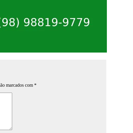
 são marcados com
*