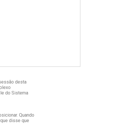
 sessão desta
mplexo
ole do Sistema
osicionar. Quando
orque disse que