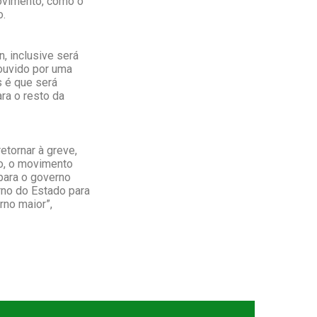
ovimento, como o
o.
, inclusive será
 ouvido por uma
s é que será
ra o resto da
etornar à greve,
do, o movimento
 para o governo
rno do Estado para
rno maior”,