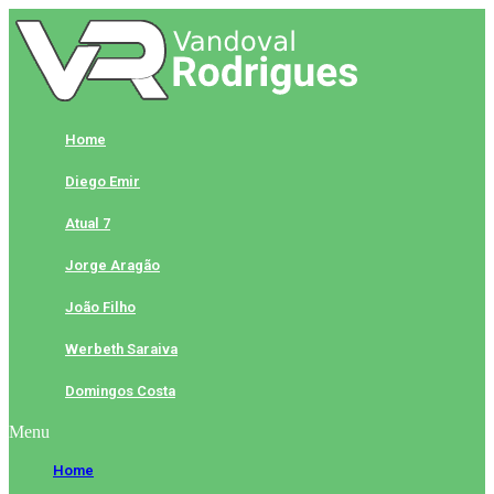
Skip
to
content
Home
Diego Emir
Atual 7
Jorge Aragão
João Filho
Werbeth Saraiva
Domingos Costa
Menu
Home