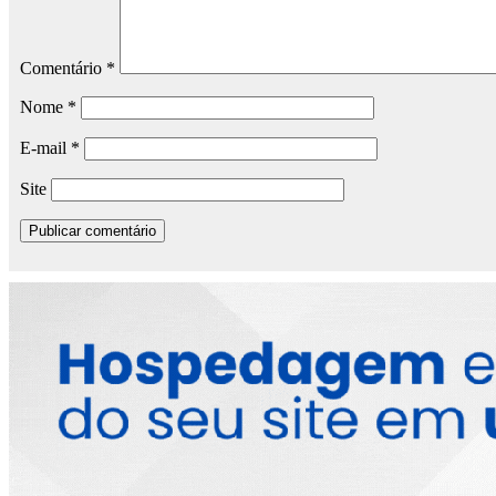
Comentário
*
Nome
*
E-mail
*
Site