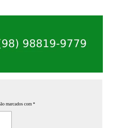
 são marcados com
*