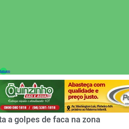
ram
atsapp
a a golpes de faca na zona