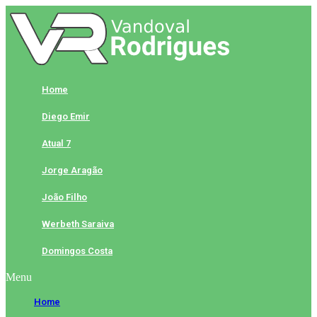
Skip
to
content
Home
Diego Emir
Atual 7
Jorge Aragão
João Filho
Werbeth Saraiva
Domingos Costa
Menu
Home