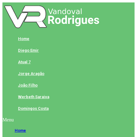
Skip
to
content
Home
Diego Emir
Atual 7
Jorge Aragão
João Filho
Werbeth Saraiva
Domingos Costa
Menu
Home