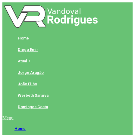
Skip
to
content
Home
Diego Emir
Atual 7
Jorge Aragão
João Filho
Werbeth Saraiva
Domingos Costa
Menu
Home