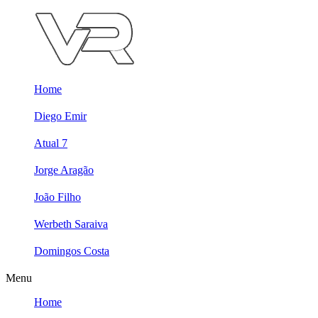
Skip
to
content
Home
Diego Emir
Atual 7
Jorge Aragão
João Filho
Werbeth Saraiva
Domingos Costa
Menu
Home