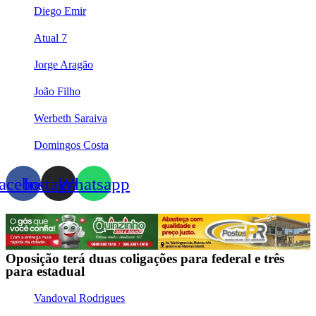
Diego Emir
Atual 7
Jorge Aragão
João Filho
Werbeth Saraiva
Domingos Costa
acebook
Instagram
Whatsapp
Oposição terá duas coligações para federal e três
para estadual
Vandoval Rodrigues