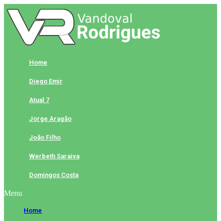
Skip
to
content
Home
Diego Emir
Atual 7
Jorge Aragão
João Filho
Werbeth Saraiva
Domingos Costa
Menu
Home