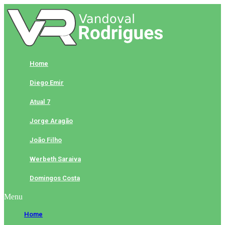
Skip
to
content
Home
Diego Emir
Atual 7
Jorge Aragão
João Filho
Werbeth Saraiva
Domingos Costa
Menu
Home