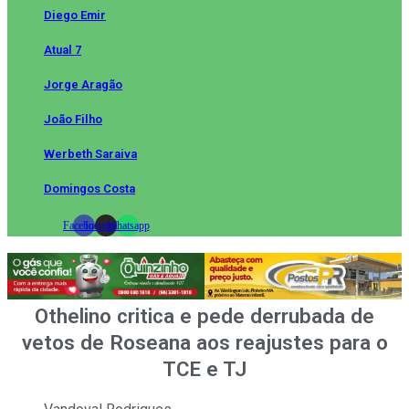
Diego Emir
Atual 7
Jorge Aragão
João Filho
Werbeth Saraiva
Domingos Costa
Facebook
Instagram
Whatsapp
Othelino critica e pede derrubada de
vetos de Roseana aos reajustes para o
TCE e TJ