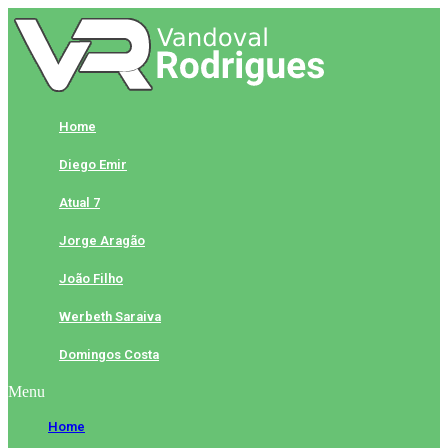
Skip
to
content
Home
Diego Emir
Atual 7
Jorge Aragão
João Filho
Werbeth Saraiva
Domingos Costa
Menu
Home