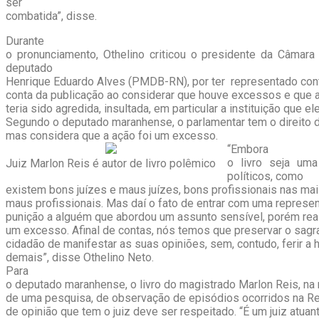
ser
combatida”, disse.
Durante
o pronunciamento, Othelino criticou o presidente da Câmara 
deputado
Henrique Eduardo Alves (PMDB-RN), por ter representado contr
conta da publicação ao considerar que houve excessos e que a 
teria sido agredida, insultada, em particular a instituição que el
Segundo o deputado maranhense, o parlamentar tem o direito d
mas considera que a ação foi um excesso.
“Embora
o livro seja uma
Juiz Marlon Reis é autor de livro polêmico
políticos, como
existem bons juízes e maus juízes, bons profissionais nas mai
maus profissionais. Mas daí o fato de entrar com uma represen
punição a alguém que abordou um assunto sensível, porém real
um excesso. Afinal de contas, nós temos que preservar o sagra
cidadão de manifestar as suas opiniões, sem, contudo, ferir a 
demais”, disse Othelino Neto.
Para
o deputado maranhense, o livro do magistrado Marlon Reis, na r
de uma pesquisa, de observação de episódios ocorridos na Rep
de opinião que tem o juiz deve ser respeitado. “É um juiz atuan