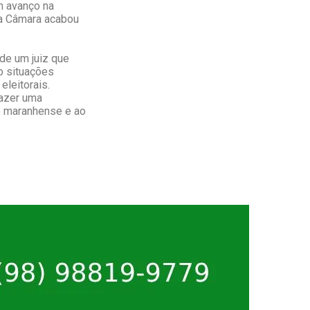
m avanço na
da Câmara acabou
 de um juiz que
do situações
eleitorais.
fazer uma
e maranhense e ao