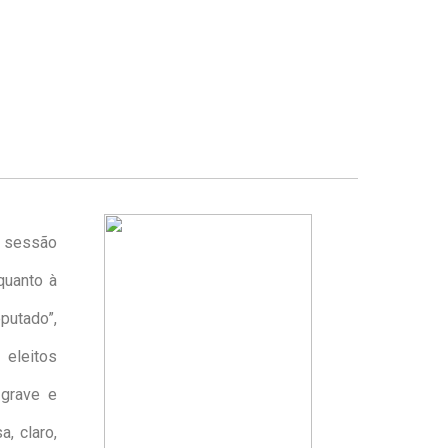
a sessão
 quanto à
putado”,
 eleitos
 grave e
a, claro,