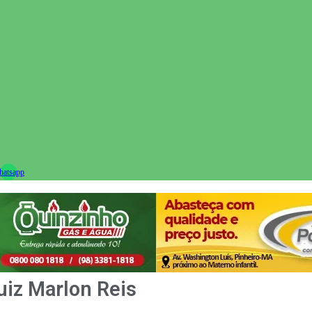
ram
atsapp
uiz Marlon Reis