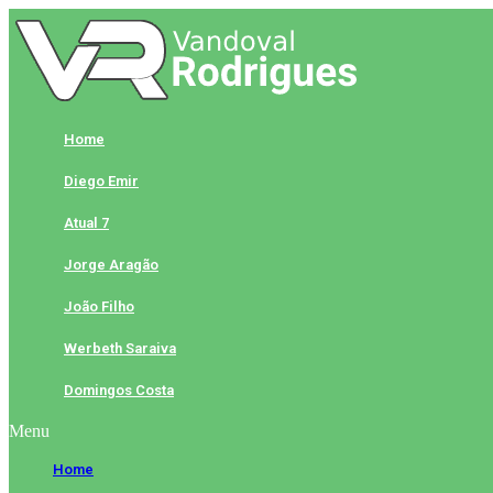
Skip
to
content
Home
Diego Emir
Atual 7
Jorge Aragão
João Filho
Werbeth Saraiva
Domingos Costa
Menu
Home