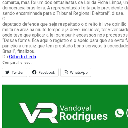
comarca, mas foi um dos entusiastas da Lei da Ficha Limpa, u
democracia brasileira. A representação feita pelo presidente 
sendo encaminhada para o Tribunal Regional Eleitoral”, disse.
O
deputado defende que seja respeitado o direito à livre opinião
milita na área há muito tempo e já deve, inclusive, ter vivencia
onde teve que aplicar a lei para punir excessos nos processos 
“Dessa forma, fica aqui o registro e o apelo para que se evite 
punição a um juiz que tem prestado bons serviços à sociedad
Brasil”, finalizou.
Do
Gilberto Leda
Compartilhe isso:
Twitter
Facebook
WhatsApp