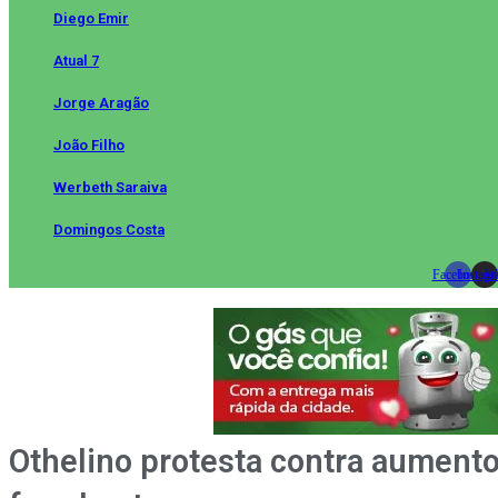
Diego Emir
Atual 7
Jorge Aragão
João Filho
Werbeth Saraiva
Domingos Costa
Facebook
Instag
Wh
Othelino protesta contra aument