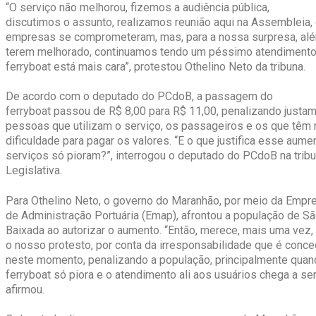
“O serviço não melhorou, fizemos a audiência pública,
discutimos o assunto, realizamos reunião aqui na Assembleia,
empresas se comprometeram, mas, para a nossa surpresa, al
terem melhorado, continuamos tendo um péssimo atendiment
ferryboat está mais cara”, protestou Othelino Neto da tribuna.
De acordo com o deputado do PCdoB, a passagem do
ferryboat passou de R$ 8,00 para R$ 11,00, penalizando justa
pessoas que utilizam o serviço, os passageiros e os que têm
dificuldade para pagar os valores. “E o que justifica esse aume
serviços só pioram?”, interrogou o deputado do PCdoB na tri
Legislativa.
Para Othelino Neto, o governo do Maranhão, por meio da Empr
de Administração Portuária (Emap), afrontou a população de Sã
Baixada ao autorizar o aumento. “Então, merece, mais uma vez,
o nosso protesto, por conta da irresponsabilidade que é conce
neste momento, penalizando a população, principalmente quan
ferryboat só piora e o atendimento ali aos usuários chega a se
afirmou.