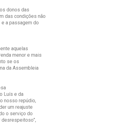
 os donos das
ém das condições não
o e a passagem do
mente aquelas
 renda menor e mais
nto se os
buna da Assembleia
esa
o Luís e da
 o nosso repúdio,
der um reajuste
do o serviço do
r desrespeitoso”,