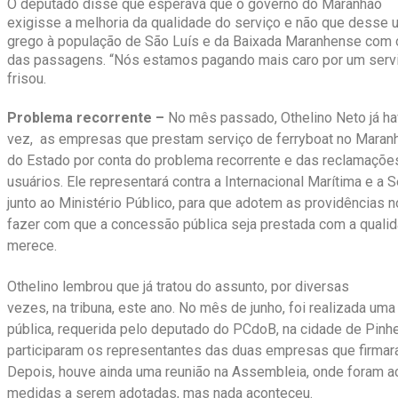
O deputado disse que esperava que o governo do Maranhão
exigisse a melhoria da qualidade do serviço e não que desse
grego à população de São Luís e da Baixada Maranhense com 
das passagens. “Nós estamos pagando mais caro por um serviç
frisou.
Problema recorrente –
No mês passado, Othelino Neto já ha
vez, as empresas que prestam serviço de ferryboat no Maran
do Estado por conta do problema recorrente e das reclamaçõe
usuários. Ele representará contra a Internacional Marítima e a S
junto ao Ministério Público, para que adotem as providências n
fazer com que a concessão pública seja prestada com a quali
merece.
Othelino lembrou que já tratou do assunto, por diversas
vezes, na tribuna, este ano. No mês de junho, foi realizada uma
pública, requerida pelo deputado do PCdoB, na cidade de Pinhei
participaram os representantes das duas empresas que firm
Depois, houve ainda uma reunião na Assembleia, onde foram a
medidas a serem adotadas, mas nada aconteceu.