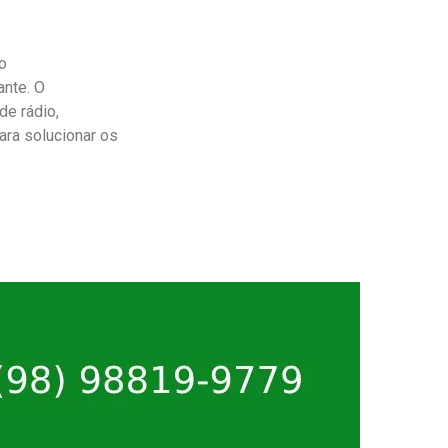
 o
ante. O
de rádio,
ara solucionar os