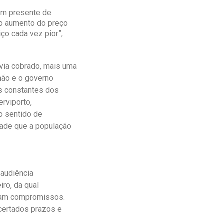
 um presente de
o aumento do preço
o cada vez pior”,
via cobrado, mais uma
hão e o governo
s constantes dos
erviporto,
o sentido de
dade que a população
 audiência
ro, da qual
aram compromissos.
certados prazos e