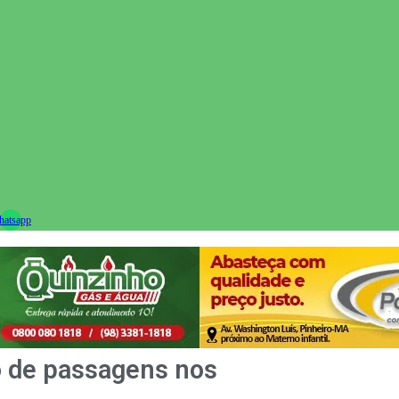
ram
atsapp
o de passagens nos