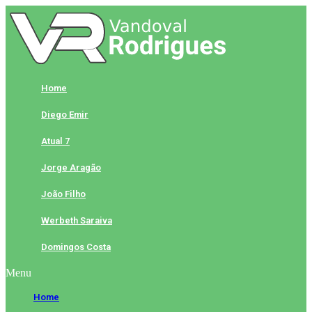
Skip
to
content
Home
Diego Emir
Atual 7
Jorge Aragão
João Filho
Werbeth Saraiva
Domingos Costa
Menu
Home