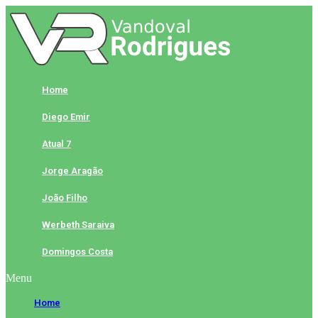
Skip
to
content
Home
Diego Emir
Atual 7
Jorge Aragão
João Filho
Werbeth Saraiva
Domingos Costa
Menu
Home