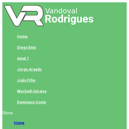
Skip
to
content
Home
Diego Emir
Atual 7
Jorge Aragão
João Filho
Werbeth Saraiva
Domingos Costa
Menu
Home