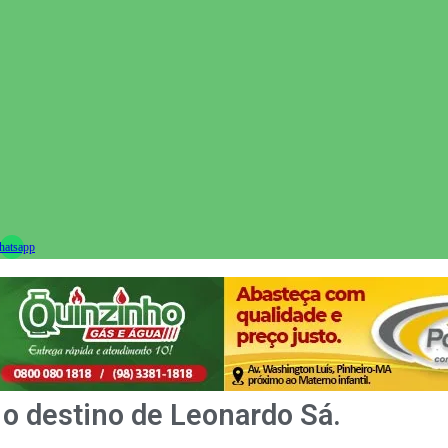
ram
atsapp
 o destino de Leonardo Sá.