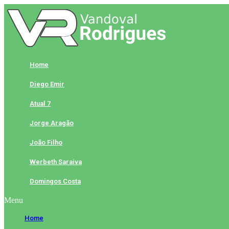
Skip
to
content
Home
Diego Emir
Atual 7
Jorge Aragão
João Filho
Werbeth Saraiva
Domingos Costa
Menu
Home