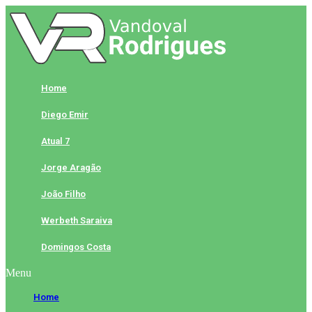
Skip
to
content
Home
Diego Emir
Atual 7
Jorge Aragão
João Filho
Werbeth Saraiva
Domingos Costa
Menu
Home