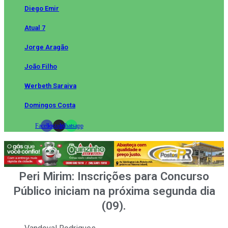
Diego Emir
Atual 7
Jorge Aragão
João Filho
Werbeth Saraiva
Domingos Costa
Facebook
Instagram
Whatsapp
Peri Mirim: Inscrições para Concurso
Público iniciam na próxima segunda dia
(09).