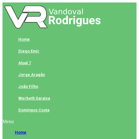
Skip
to
content
Home
Diego Emir
Atual 7
Jorge Aragão
João Filho
Werbeth Saraiva
Domingos Costa
Menu
Home